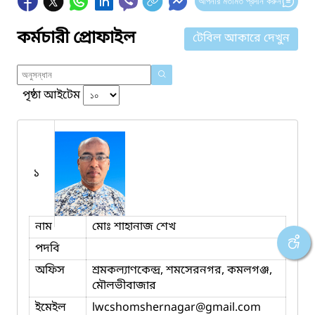
আপনার মতামত প্রদান করুন
কর্মচারী প্রোফাইল
টেবিল আকারে দেখুন
পৃষ্ঠা আইটেম
১
নাম
মোঃ শাহানাজ শেখ
পদবি
অফিস
শ্রমকল্যাণকেন্দ্র, শমসেরনগর, কমলগঞ্জ,
মৌলভীবাজার
ইমেইল
lwcshomshernagar
@gmail.com