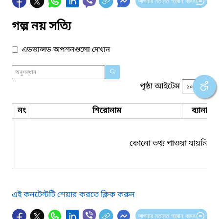
আপনার মতামত প্রদান করুন
গল্প নয় সত্যি
এডভান্সড অপশনগুলো দেখান
পৃষ্ঠা আইটেম
নং
শিরোনাম
ব্যানার 
কোনো তথ্য পাওয়া যায়নি।
এই কনটেন্টটি শেয়ার করতে ক্লিক করুন
আপনার মতামত প্রদান করুন